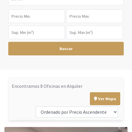
Buscar
Encontramos 8 Oficinas en Alquiler
Ver Mapa