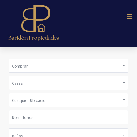
Comprar
Casas
Cualquier Ubicacion
Dormitorios
Baños