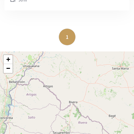
1
+
−