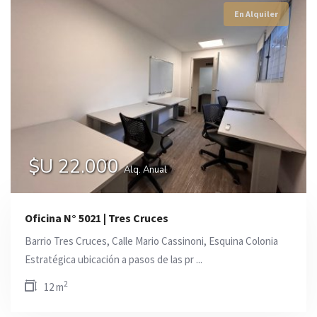
En Alquiler
$U 22.000
Alq. Anual
Oficina N° 5021 | Tres Cruces
Barrio Tres Cruces, Calle Mario Cassinoni, Esquina Colonia
Estratégica ubicación a pasos de las pr ...
2
12 m