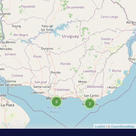
6
2
Leaflet
| ©
OpenStreetMap