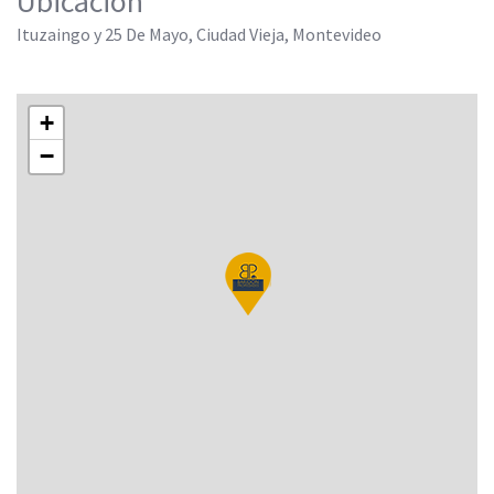
Ubicación
Ituzaingo y 25 De Mayo, Ciudad Vieja, Montevideo
+
−