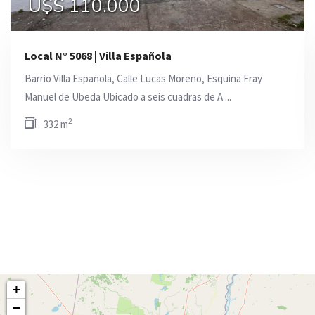
U$S 110.000
U$S 42.000
Local N° 5068 | Villa Española
Barrio Villa Española, Calle Lucas Moreno, Esquina Fray
Manuel de Ubeda Ubicado a seis cuadras de A ...
2
332 m
+
−