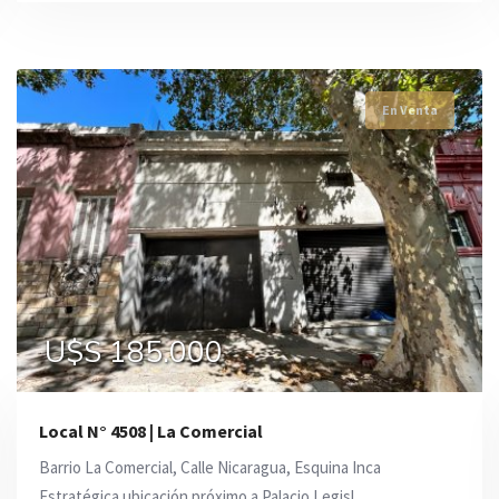
En Venta
En Venta
En Venta
U$S 206.000
U$S 185.000
U$S 185.000
Local N° 4508 | La Comercial
Barrio La Comercial, Calle Nicaragua, Esquina Inca
Estratégica ubicación próximo a Palacio Legisl ...