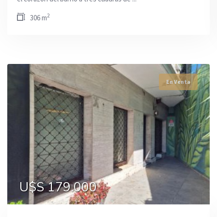
2
306 m
En Venta
En Venta
En Venta
U$S 179.000
U$S 120.000
U$S 110.000