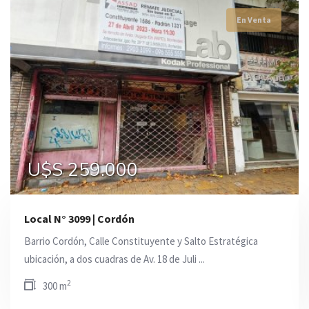
En Venta
En Venta
En Venta
U$S 259.000
U$S 250.000
U$S 239.000
Local N° 3099 | Cordón
Barrio Cordón, Calle Constituyente y Salto Estratégica
ubicación, a dos cuadras de Av. 18 de Juli ...
2
300 m