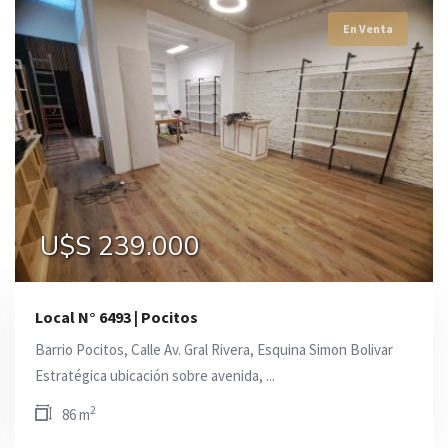
En Venta
En Venta
En Venta
U$S 259.000
U$S 250.000
U$S 239.000
Local N° 6493 | Pocitos
Barrio Pocitos, Calle Av. Gral Rivera, Esquina Simon Bolivar
Estratégica ubicación sobre avenida, ...
2
86 m