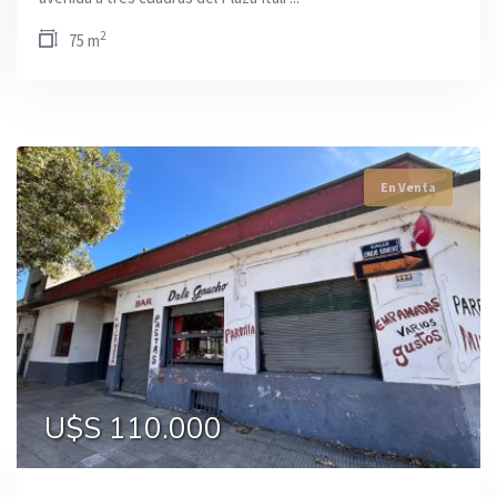
2
75 m
En Venta
En Venta
En Venta
U$S 179.000
U$S 120.000
U$S 110.000