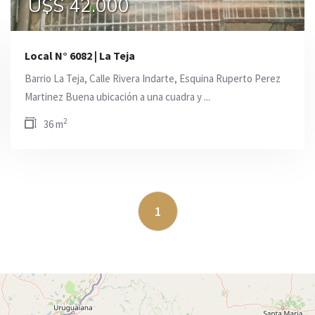
U$S 110.000
U$S 42.000
Local N° 6082 | La Teja
Barrio La Teja, Calle Rivera Indarte, Esquina Ruperto Perez
Martinez Buena ubicación a una cuadra y ...
2
36 m
1