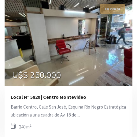
En Venta
En Venta
En Venta
U$S 259.000
U$S 250.000
U$S 239.000
Local N° 5820 | Centro Montevideo
Barrio Centro, Calle San José, Esquina Rio Negro Estratégica
ubicación a una cuadra de Av. 18 de ...
2
240 m