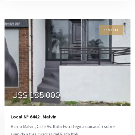
En Venta
En Venta
En Venta
U$S 206.000
U$S 185.000
U$S 185.000
Local N° 6442 | Malvi­n
Barrio Malvin, Calle Av. Italia Estratégica ubicación sobre
avenida a tres cuadras del Plaza Itali ...