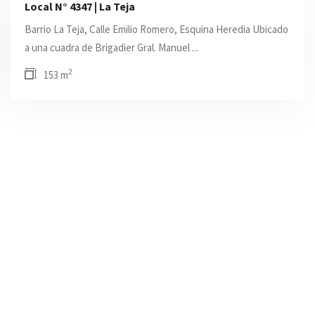
Local N° 4347 | La Teja
Barrio La Teja, Calle Emilio Romero, Esquina Heredia Ubicado
a una cuadra de Brigadier Gral. Manuel ...
2
153 m
En Venta
En Venta