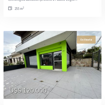
2
255 m
En Venta
En Venta
En Venta
U$S 179.000
U$S 120.000
U$S 110.000