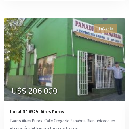
En Venta
En Venta
En Venta
U$S 206.000
U$S 185.000
U$S 185.000
Local N° 6329 | Aires Puros
Barrio Aires Puros, Calle Gregorio Sanabria Bien ubicado en
el corazón del barrio a tres cuadras de ...