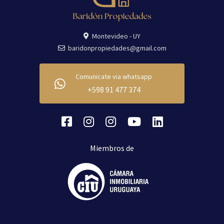
Montevideo - UY
baridonpropiedades@gmail.com
Comunicate via whatsapp
+598 91 477 374
Miembros de