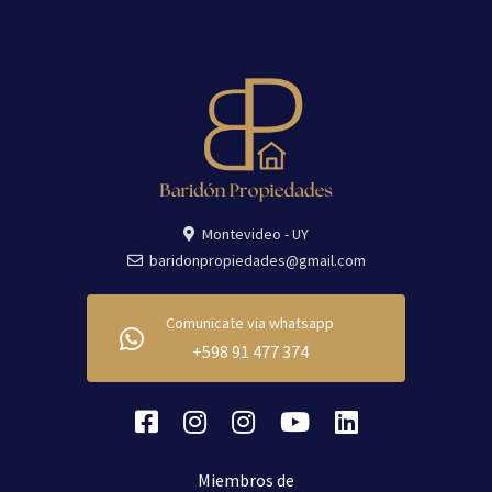
Montevideo - UY
baridonpropiedades@gmail.com
Comunicate via whatsapp
+598 91 477 374
Miembros de