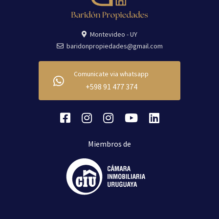
Montevideo - UY
baridonpropiedades@gmail.com
Comunicate via whatsapp
+598 91 477 374
Miembros de